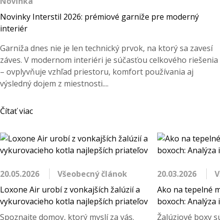
Novinka
Novinky Interstil 2026: prémiové garniže pre moderný
interiér
Garniža dnes nie je len technický prvok, na ktorý sa zavesí
záves. V modernom interiéri je súčasťou celkového riešenia
– ovplyvňuje vzhľad priestoru, komfort používania aj
výsledný dojem z miestnosti....
Čítať viac
20.05.2026
Všeobecný článok
20.03.2026
V
Loxone Air urobí z vonkajších žalúzií a
Ako na tepelné m
vykurovacieho kotla najlepších priateľov
boxoch: Analýza i
Spoznajte domov, ktorý myslí za vás.
Žalúziové boxy s