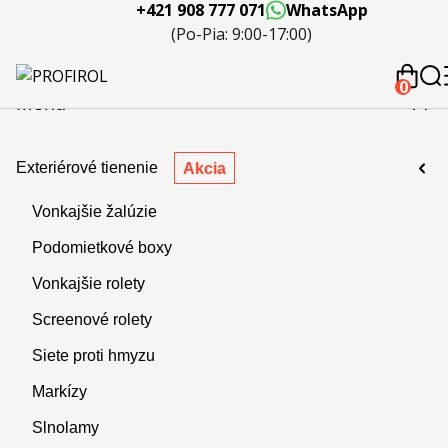
+421 908 777 071
WhatsApp
eferencie
Blog
Servis a
Kontakty
Kariéra
Spolupráca
Porov
(Po-Pia: 9:00-17:00)
reklamácie
produ
 908 777 071
0
Menu
Exteriérové tienenie
Akcia
Vonkajšie žalúzie
Podomietkové boxy
Vonkajšie rolety
Screenové rolety
Siete proti hmyzu
Markízy
Slnolamy