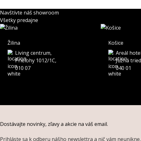
Navštívte náš showroom
Všetky predajne
Žilina
Košice
Living centrum,
Areál hote
Prielohy 1012/1C,
Južná trie
010 07
040 01
Dostávajte novinky, zľavy a akcie na váš email.
Prihláste sa k odberu nášho newslettra a nič vám neunikne.