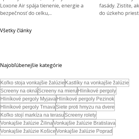
Loxone Air spája tienenie, energie a
fasády. Zistite, 
bezpečnosť do celku,...
do úzkeho priest
Všetky články
Najobľúbenejšie kategórie
Koľko stoja vonkajšie žalúzie
Kastlíky na vonkajšie žalúzie
Screeny na okná
Screeny na mieru
Hliníkové pergoly
Hliníkové pergoly Myjava
Hliníkové pergoly Pezinok
Hliníkové pergoly Trnava
Siete proti hmyzu na dvere
Koľko stojí markíza na terasu
Screeny rolety
Vonkajšie žalúzie Žilina
Vonkajšie žalúzie Bratislava
Vonkajšie žalúzie Košice
Vonkajšie žalúzie Poprad