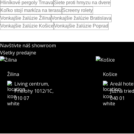
Hliníkové pergoly Trnava
Siete proti hmyzu na dvere
Koľko stojí markíza na terasu
Screeny rolety
Vonkajšie žalúzie Žilina
Vonkajšie žalúzie Bratislava
Vonkajšie žalúzie Košice
Vonkajšie žalúzie Poprad
Navštívte náš showroom
Všetky predajne
Žilina
Košice
Living centrum,
Areál hote
Prielohy 1012/1C,
Južná trie
010 07
040 01