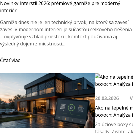
Novinky Interstil 2026: prémiové garniže pre moderný
interiér
Garniža dnes nie je len technický prvok, na ktorý sa zavesí
záves. V modernom interiéri je súčasťou celkového riešenia
– ovplyvňuje vzhľad priestoru, komfort používania aj
výsledný dojem z miestnosti....
Čítať viac
20.03.2026
V
Ako na tepelné m
boxoch: Analýza i
Žalúziové boxy s
fasády. Zistite, 