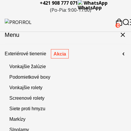
+421 908 777 071
WhatsApp
eferencie
Blog
Servis a
Kontakty
Kariéra
Spolupráca
Porov
(Po-Pia: 9:00-17:00)
reklamácie
produ
 908 777 071
0
Menu
Exteriérové tienenie
Akcia
Vonkajšie žalúzie
Podomietkové boxy
Vonkajšie rolety
Screenové rolety
Siete proti hmyzu
Markízy
Slnolamy