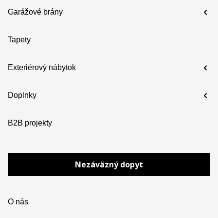
Garážové brány
Tapety
Exteriérový nábytok
Doplnky
B2B projekty
Nezáväzný dopyt
O nás