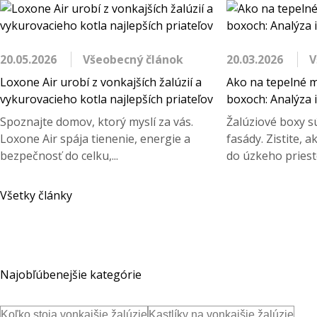
20.05.2026
Všeobecný článok
20.03.2026
V
Loxone Air urobí z vonkajších žalúzií a
Ako na tepelné m
vykurovacieho kotla najlepších priateľov
boxoch: Analýza i
Spoznajte domov, ktorý myslí za vás.
Žalúziové boxy s
Loxone Air spája tienenie, energie a
fasády. Zistite, 
bezpečnosť do celku,...
do úzkeho priest
Všetky články
Najobľúbenejšie kategórie
Koľko stoja vonkajšie žalúzie
Kastlíky na vonkajšie žalúzie