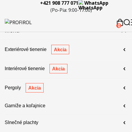
+421 908 777 071
WhatsApp
eferencie
Blog
Servis a
Kontakty
Kariéra
Spolupráca
Porov
(Po-Pia: 9:00-17:00)
reklamácie
produ
 908 777 071
0
Menu
Exteriérové tienenie
Akcia
Interiérové tienenie
Akcia
Pergoly
Akcia
Garniže a koľajnice
Slnečné plachty