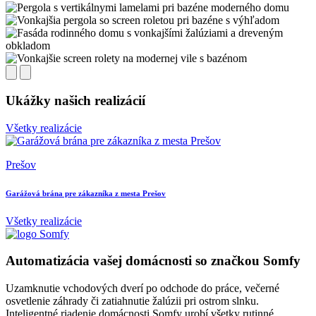
Ukážky našich realizácií
Všetky realizácie
Prešov
B
Garážová brána pre zákazníka z mesta Prešov
V
Všetky realizácie
Automatizácia vašej domácnosti so značkou Somfy
Uzamknutie vchodových dverí po odchode do práce, večerné
osvetlenie záhrady či zatiahnutie žalúzii pri ostrom slnku.
Inteligentné riadenie domácnosti Somfy urobí všetky rutinné