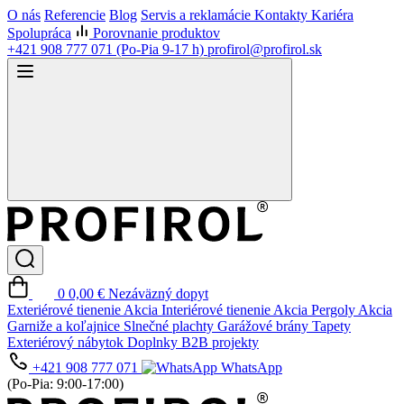
O nás
Referencie
Blog
Servis a reklamácie
Kontakty
Kariéra
Spolupráca
Porovnanie produktov
+421 908 777 071
(Po-Pia 9-17 h)
profirol@profirol.sk
0
0,00 €
Nezáväzný dopyt
Exteriérové tienenie
Akcia
Interiérové tienenie
Akcia
Pergoly
Akcia
Garniže a koľajnice
Slnečné plachty
Garážové brány
Tapety
Exteriérový nábytok
Doplnky
B2B projekty
+421 908 777 071
WhatsApp
(Po-Pia: 9:00-17:00)