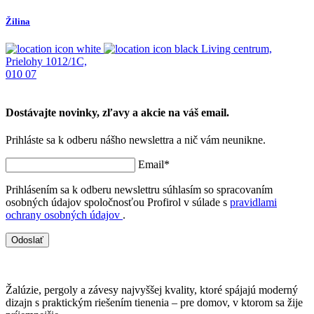
Žilina
K
Living centrum,
Prielohy 1012/1C,
J
010 07
0
Dostávajte novinky, zľavy a akcie na váš email.
Prihláste sa k odberu nášho newslettra a nič vám neunikne.
Email*
Prihlásením sa k odberu newslettru súhlasím so spracovaním
osobných údajov spoločnosťou Profirol v súlade s
pravidlami
ochrany osobných údajov
.
Odoslať
Žalúzie, pergoly a závesy najvyššej kvality, ktoré spájajú moderný
dizajn s praktickým riešením tienenia – pre domov, v ktorom sa žije