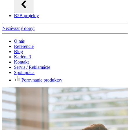
B2B projekty
Nezáväzný dopyt
O nás
Referencie
Blog
Kariéra
3
Kontakt
Servis / Reklamácie
Spolupráca
Porovnanie produktov
P
C