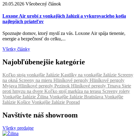
20.05.2026
Všeobecný článok
2
Loxone Air urobí z vonkajších žalúzií a vykurovacieho kotla
A
najlepších priateľov
p
Spoznajte domov, ktorý myslí za vás. Loxone Air spája tienenie,
Ž
energie a bezpečnosť do celku,...
s
Všetky články
Najobľúbenejšie kategórie
Koľko stoja vonkajšie žalúzie
Kastlíky na vonkajšie žalúzie
Screeny
na okná
Screeny na mieru
Hliníkové pergoly
Hliníkové pergoly
Myjava
Hliníkové pergoly Pezinok
Hliníkové pergoly Trnava
Siete
proti hmyzu na dvere
Koľko stojí markíza na terasu
Screeny rolety
Vonkajšie žalúzie Žilina
Vonkajšie žalúzie Bratislava
Vonkajšie
žalúzie Košice
Vonkajšie žalúzie Poprad
Navštívte náš showroom
Všetky predajne