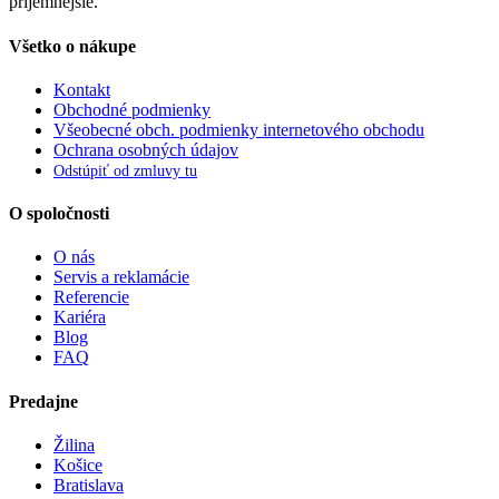
príjemnejšie.
Všetko o nákupe
Kontakt
Obchodné podmienky
Všeobecné obch. podmienky internetového obchodu
Ochrana osobných údajov
Odstúpiť od zmluvy tu
O spoločnosti
O nás
Servis a reklamácie
Referencie
Kariéra
Blog
FAQ
Predajne
Žilina
Košice
Bratislava