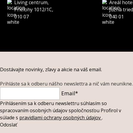
Living centrum,
Areál hote
Prielohy 1012/1C,
Južná trie
010 07
040 01
Dostávajte novinky, zľavy a akcie na váš email.
Prihláste sa k odberu nášho newslettra a nič vám neunikne.
Email*
Prihlásením sa k odberu newslettru súhlasím so
spracovaním osobných údajov spoločnosťou Profirol v
súlade s
pravidlami ochrany osobných údajov
.
Odoslať