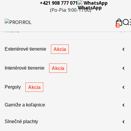
+421 908 777 071
WhatsApp
eferencie
Blog
Servis a
Kontakty
Kariéra
Spolupráca
Porov
(Po-Pia: 9:00-17:00)
reklamácie
produ
 908 777 071
0
Menu
Exteriérové tienenie
Akcia
Interiérové tienenie
Akcia
Pergoly
Akcia
Garniže a koľajnice
Slnečné plachty