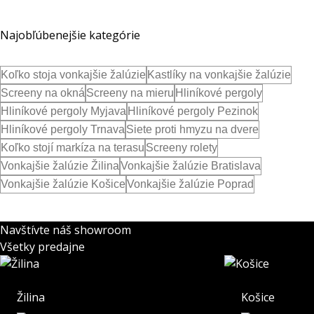
Najobľúbenejšie kategórie
Koľko stoja vonkajšie žalúzie
Kastlíky na vonkajšie žalúzie
Screeny na okná
Screeny na mieru
Hliníkové pergoly
Hliníkové pergoly Myjava
Hliníkové pergoly Pezinok
Hliníkové pergoly Trnava
Siete proti hmyzu na dvere
Koľko stojí markíza na terasu
Screeny rolety
Vonkajšie žalúzie Žilina
Vonkajšie žalúzie Bratislava
Vonkajšie žalúzie Košice
Vonkajšie žalúzie Poprad
Navštívte náš showroom
Všetky predajne
Žilina
Košice