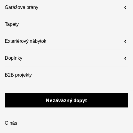
Garážové brány
Tapety
Exteriérový nábytok
Doplnky
B2B projekty
Nezáväzný dopyt
O nás