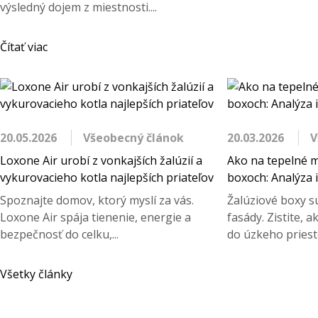
výsledný dojem z miestnosti....
Čítať viac
20.05.2026
Všeobecný článok
20.03.2026
V
Loxone Air urobí z vonkajších žalúzií a
Ako na tepelné m
vykurovacieho kotla najlepších priateľov
boxoch: Analýza i
Spoznajte domov, ktorý myslí za vás.
Žalúziové boxy s
Loxone Air spája tienenie, energie a
fasády. Zistite, 
bezpečnosť do celku,...
do úzkeho priest
Všetky články