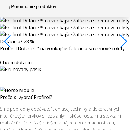
Porovnanie produktov
Dotácie až 28 %
Profirol Dotácie ™ na vonkajšie žalúzie a screenové rolety
Chcem dotáciu
Prečo si vybrať Profirol?
Sme popredný dodávateľ tieniacej techniky a dekoratívnych
interiérových prvkov s rozsiahlymi skúsenosťami a stovkami
realizácií ročne. Naše riešenia nájdete v domácnostiach,
firmách aj komerčných priestoroch po celom Slovensku.