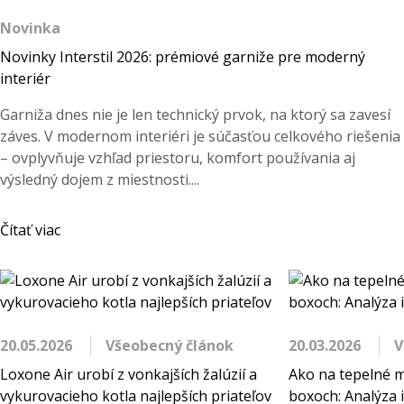
Novinka
Novinky Interstil 2026: prémiové garniže pre moderný
interiér
Garniža dnes nie je len technický prvok, na ktorý sa zavesí
záves. V modernom interiéri je súčasťou celkového riešenia
– ovplyvňuje vzhľad priestoru, komfort používania aj
výsledný dojem z miestnosti....
Čítať viac
20.05.2026
Všeobecný článok
20.03.2026
V
Loxone Air urobí z vonkajších žalúzií a
Ako na tepelné m
vykurovacieho kotla najlepších priateľov
boxoch: Analýza i