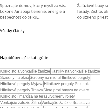
Spoznajte domov, ktorý myslí za vás.
Žalúziové boxy s
Loxone Air spája tienenie, energie a
fasády. Zistite, 
bezpečnosť do celku,...
do úzkeho priest
Všetky články
Najobľúbenejšie kategórie
Koľko stoja vonkajšie žalúzie
Kastlíky na vonkajšie žalúzie
Screeny na okná
Screeny na mieru
Hliníkové pergoly
Hliníkové pergoly Myjava
Hliníkové pergoly Pezinok
Hliníkové pergoly Trnava
Siete proti hmyzu na dvere
Koľko stojí markíza na terasu
Screeny rolety
Vonkajšie žalúzie Žilina
Vonkajšie žalúzie Bratislava