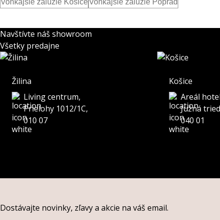
Vonkajšie žalúzie Košice
Vonkajšie žalúzie Poprad
Navštívte náš showroom
Všetky predajne
Žilina
Košice
Living centrum,
Areál hote
Prielohy 1012/1C,
Južná trie
010 07
040 01
Dostávajte novinky, zľavy a akcie na váš email.