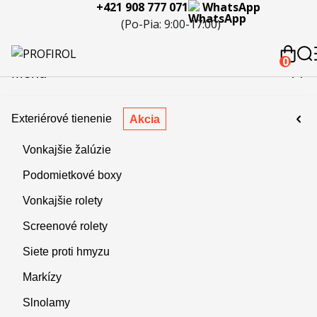
+421 908 777 071
WhatsApp
eferencie
Blog
Servis a
Kontakty
Kariéra
Spolupráca
Porov
(Po-Pia: 9:00-17:00)
reklamácie
produ
 908 777 071
0
Menu
Exteriérové tienenie
Akcia
Vonkajšie žalúzie
Podomietkové boxy
Vonkajšie rolety
Screenové rolety
Siete proti hmyzu
Markízy
Slnolamy