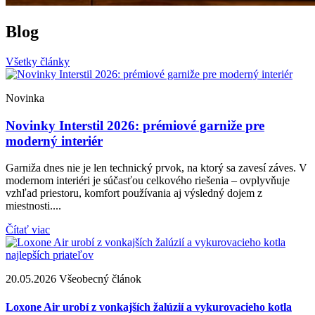
Blog
Všetky články
Novinka
Novinky Interstil 2026: prémiové garniže pre
moderný interiér
Garniža dnes nie je len technický prvok, na ktorý sa zavesí záves. V
modernom interiéri je súčasťou celkového riešenia – ovplyvňuje
vzhľad priestoru, komfort používania aj výsledný dojem z
miestnosti....
Čítať viac
20.05.2026
Všeobecný článok
2
Loxone Air urobí z vonkajších žalúzií a vykurovacieho kotla
A