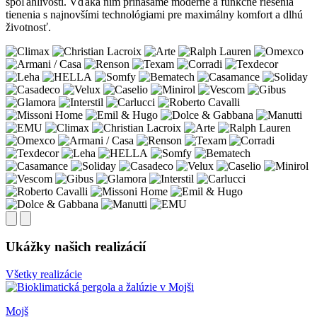
spoľahlivosti. Vďaka nim prinášame moderné a funkčné riešenia
tienenia s najnovšími technológiami pre maximálny komfort a dlhú
životnosť.
Ukážky našich realizácií
Všetky realizácie
Mojš
B