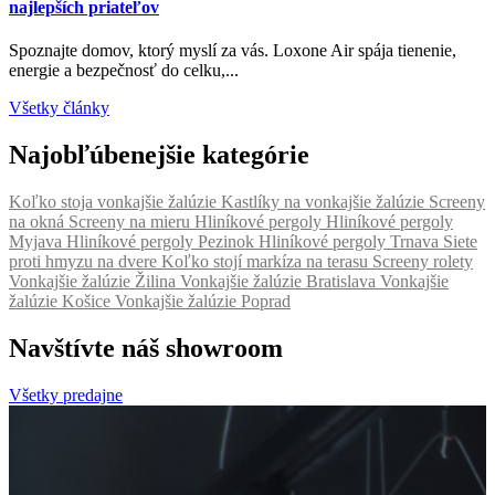
najlepších priateľov
p
Spoznajte domov, ktorý myslí za vás. Loxone Air spája tienenie,
Ž
energie a bezpečnosť do celku,...
s
Všetky články
Najobľúbenejšie kategórie
Koľko stoja vonkajšie žalúzie
Kastlíky na vonkajšie žalúzie
Screeny
na okná
Screeny na mieru
Hliníkové pergoly
Hliníkové pergoly
Myjava
Hliníkové pergoly Pezinok
Hliníkové pergoly Trnava
Siete
proti hmyzu na dvere
Koľko stojí markíza na terasu
Screeny rolety
Vonkajšie žalúzie Žilina
Vonkajšie žalúzie Bratislava
Vonkajšie
žalúzie Košice
Vonkajšie žalúzie Poprad
Navštívte náš showroom
Všetky predajne
K