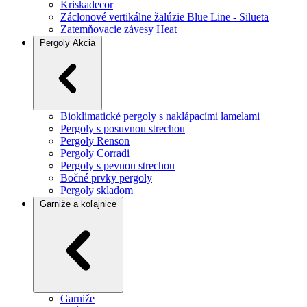
Kriskadecor
Záclonové vertikálne žalúzie Blue Line - Silueta
Zatemňovacie závesy Heat
Pergoly
Akcia
Bioklimatické pergoly s naklápacími lamelami
Pergoly s posuvnou strechou
Pergoly Renson
Pergoly Corradi
Pergoly s pevnou strechou
Bočné prvky pergoly
Pergoly skladom
Garniže a koľajnice
Garniže