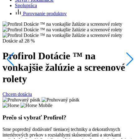
Spolupráca
Porovnanie produktov
P
Dotácie až 28 %
Profirol Dotácie ™ na
C
vonkajšie žalúzie a screenové
rolety
Chcem dotáciu
Prečo si vybrať Profirol?
Sme popredný dodávateľ tieniacej techniky a dekoratívnych
interiérových prvkov s rozsiahlymi skúsenosťami a stovkami