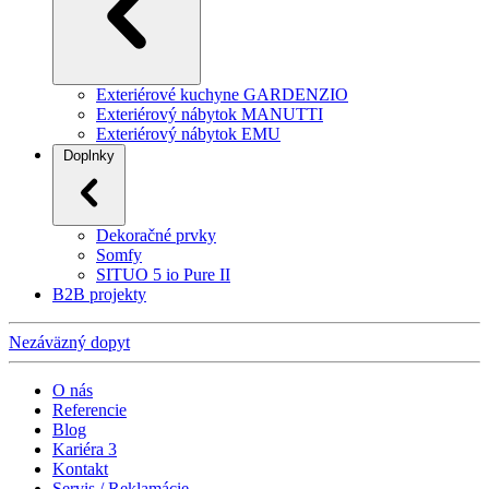
Exteriérové kuchyne GARDENZIO
Exteriérový nábytok MANUTTI
Exteriérový nábytok EMU
Doplnky
Dekoračné prvky
Somfy
SITUO 5 io Pure II
B2B projekty
Nezáväzný dopyt
O nás
Referencie
Blog
Kariéra
3
Kontakt
Servis / Reklamácie