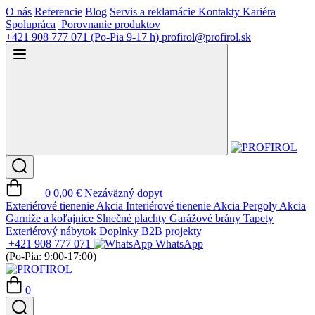
O nás
Referencie
Blog
Servis a reklamácie
Kontakty
Kariéra
Spolupráca
Porovnanie produktov
+421 908 777 071
(Po-Pia 9-17 h)
profirol@profirol.sk
0
0,00 €
Nezáväzný dopyt
Exteriérové tienenie
Akcia
Interiérové tienenie
Akcia
Pergoly
Akcia
Garniže a koľajnice
Slnečné plachty
Garážové brány
Tapety
Exteriérový nábytok
Doplnky
B2B projekty
+421 908 777 071
WhatsApp
(Po-Pia: 9:00-17:00)
0