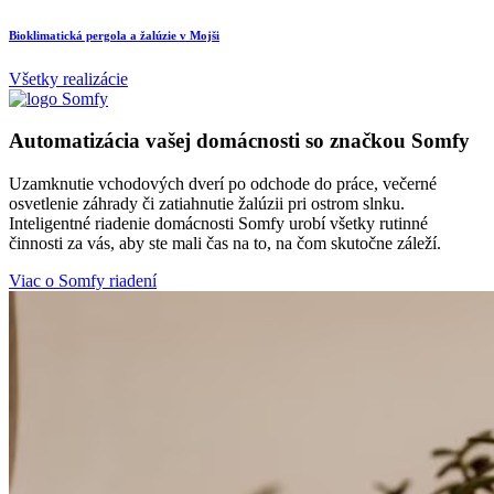
Bioklimatická pergola a žalúzie v Mojši
R
Všetky realizácie
Automatizácia vašej domácnosti so značkou Somfy
Uzamknutie vchodových dverí po odchode do práce, večerné
osvetlenie záhrady či zatiahnutie žalúzii pri ostrom slnku.
Inteligentné riadenie domácnosti Somfy urobí všetky rutinné
činnosti za vás, aby ste mali čas na to, na čom skutočne záleží.
Viac o Somfy riadení