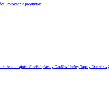
áca
Porovnanie produktov
arniže a koľajnice
Slnečné plachty
Garážové brány
Tapety
Exteriérov