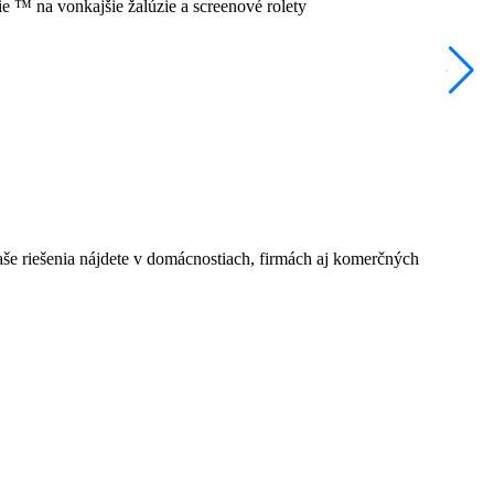
P
C
aše riešenia nájdete v domácnostiach, firmách aj komerčných