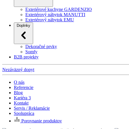
Exteriérové kuchyne GARDENZIO
Exteriérový nábytok MANUTTI
Exteriérový nábytok EMU
Doplnky
Dekoračné prvky
Somfy
B2B projekty
Nezáväzný dopyt
O nás
Referencie
Blog
Kariéra
3
Kontakt
Servis / Reklamácie
Spolupráca
Porovnanie produktov