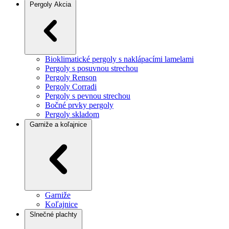
Pergoly
Akcia
Bioklimatické pergoly s naklápacími lamelami
Pergoly s posuvnou strechou
Pergoly Renson
Pergoly Corradi
Pergoly s pevnou strechou
Bočné prvky pergoly
Pergoly skladom
Garniže a koľajnice
Garniže
Koľajnice
Slnečné plachty