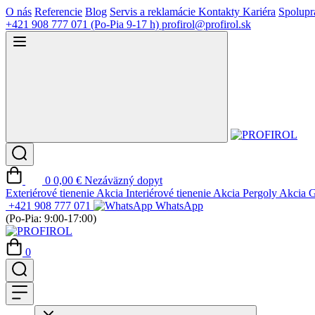
O nás
Referencie
Blog
Servis a reklamácie
Kontakty
Kariéra
Spolupr
+421 908 777 071
(Po-Pia 9-17 h)
profirol@profirol.sk
0
0,00 €
Nezáväzný dopyt
Exteriérové tienenie
Akcia
Interiérové tienenie
Akcia
Pergoly
Akcia
G
+421 908 777 071
WhatsApp
(Po-Pia: 9:00-17:00)
0