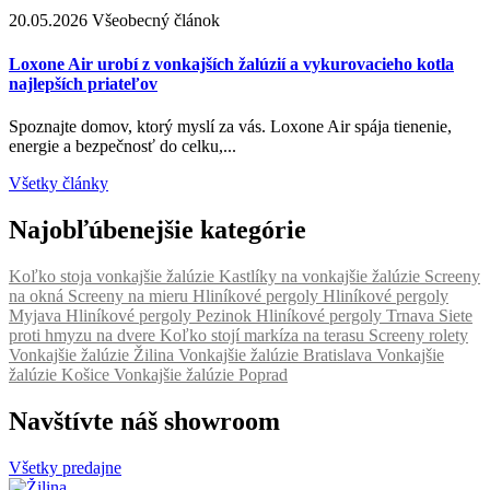
20.05.2026
Všeobecný článok
Loxone Air urobí z vonkajších žalúzií a vykurovacieho kotla
najlepších priateľov
Spoznajte domov, ktorý myslí za vás. Loxone Air spája tienenie,
energie a bezpečnosť do celku,...
Všetky články
Najobľúbenejšie kategórie
Koľko stoja vonkajšie žalúzie
Kastlíky na vonkajšie žalúzie
Screeny
na okná
Screeny na mieru
Hliníkové pergoly
Hliníkové pergoly
Myjava
Hliníkové pergoly Pezinok
Hliníkové pergoly Trnava
Siete
proti hmyzu na dvere
Koľko stojí markíza na terasu
Screeny rolety
Vonkajšie žalúzie Žilina
Vonkajšie žalúzie Bratislava
Vonkajšie
žalúzie Košice
Vonkajšie žalúzie Poprad
Navštívte náš showroom
Všetky predajne