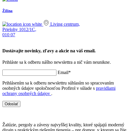
Žilina
K
Living centrum,
Prielohy 1012/1C,
J
010 07
0
Dostávajte novinky, zľavy a akcie na váš email.
Prihláste sa k odberu nášho newslettra a nič vám neunikne.
Email*
Prihlásením sa k odberu newslettru súhlasím so spracovaním
osobných údajov spoločnosťou Profirol v súlade s
pravidlami
ochrany osobných údajov
.
Odoslať
Žalúzie, pergoly a závesy najvyššej kvality, ktoré spájajú moderný
dizajn s praktickým riešením tienenia – pre domov, v ktorom sa žije