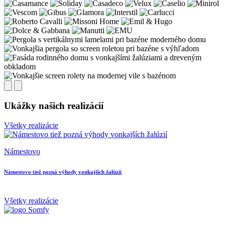
Ukážky našich realizácií
Všetky realizácie
Námestovo
D
Námestovo tiež pozná výhody vonkajších žalúzií
M
Všetky realizácie