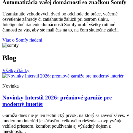
Automatizácia vašej domácnosti so značkou Somfy
Uzamknutie vchodových dverí po odchode do práce, večerné
osvetlenie záhrady či zatiahnutie žalúzii pri ostrom slnku.
Inteligentné riadenie domácnosti Somfy urobí všetky rutinné
činnosti za vás, aby ste mali čas na to, na čom skutočne záleží.
Viac o Somfy riadení
Blog
Všetky články
Novinka
Novinky Interstil 2026: prémiové garniže pre
moderný interiér
Garniža dnes nie je len technický prvok, na ktorý sa zavesí záves. V
modernom interiéri je súčasťou celkového riešenia – ovplyvňuje
vzhľad priestoru, komfort používania aj výsledný dojem z
miestnosti....