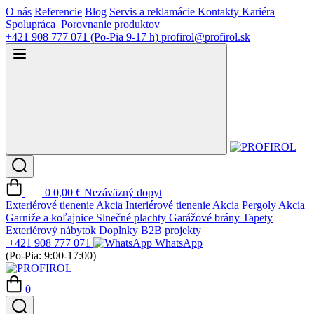
O nás
Referencie
Blog
Servis a reklamácie
Kontakty
Kariéra
Spolupráca
Porovnanie produktov
+421 908 777 071
(Po-Pia 9-17 h)
profirol@profirol.sk
0
0,00 €
Nezáväzný dopyt
Exteriérové tienenie
Akcia
Interiérové tienenie
Akcia
Pergoly
Akcia
Garniže a koľajnice
Slnečné plachty
Garážové brány
Tapety
Exteriérový nábytok
Doplnky
B2B projekty
+421 908 777 071
WhatsApp
(Po-Pia: 9:00-17:00)
0