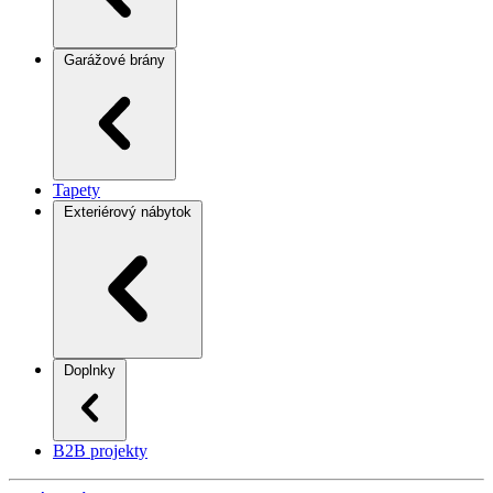
Garážové brány
Tapety
Exteriérový nábytok
Doplnky
B2B projekty