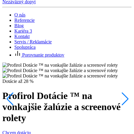
Nezáväzný dopyt
O nás
Referencie
Blog
Kariéra
3
Kontakt
Servis / Reklamácie
Spolupráca
Porovnanie produktov
P
Dotácie až 28 %
Profirol Dotácie ™ na
C
vonkajšie žalúzie a screenové
rolety
Chcem dotáciu