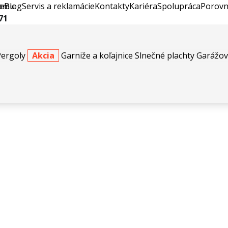
e
Blog
Servis a reklamácie
Kontakty
Kariéra
Spolupráca
Porovn
71
Pergoly
Akcia
Garniže a koľajnice
Slnečné plachty
Garážov