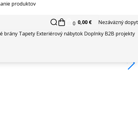
anie produktov
0,00 €
Nezáväzný dopyt
0
é brány
Tapety
Exteriérový nábytok
Doplnky
B2B projekty