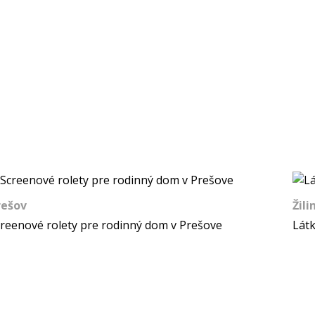
rešov
Žili
reenové rolety pre rodinný dom v Prešove
Látk