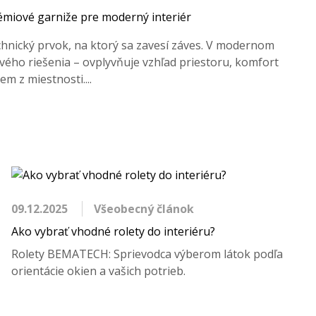
rémiové garniže pre moderný interiér
echnický prvok, na ktorý sa zavesí záves. V modernom
ového riešenia – ovplyvňuje vzhľad priestoru, komfort
em z miestnosti....
09.12.2025
Všeobecný článok
Ako vybrať vhodné rolety do interiéru?
Rolety BEMATECH: Sprievodca výberom látok podľa
orientácie okien a vašich potrieb.