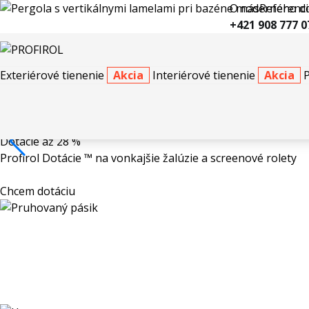
O nás
Referenci
+421 908 777 0
Exteriérové tienenie
Akcia
Interiérové tienenie
Akcia
Dotácie až 28 %
Profirol Dotácie ™ na vonkajšie žalúzie a screenové rolety
Chcem dotáciu