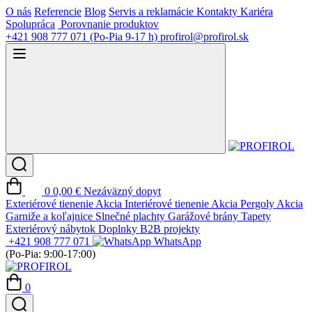
O nás
Referencie
Blog
Servis a reklamácie
Kontakty
Kariéra
Spolupráca
Porovnanie produktov
+421 908 777 071
(Po-Pia 9-17 h)
profirol@profirol.sk
0
0,00 €
Nezáväzný dopyt
Exteriérové tienenie
Akcia
Interiérové tienenie
Akcia
Pergoly
Akcia
Garniže a koľajnice
Slnečné plachty
Garážové brány
Tapety
Exteriérový nábytok
Doplnky
B2B projekty
+421 908 777 071
WhatsApp
(Po-Pia: 9:00-17:00)
0