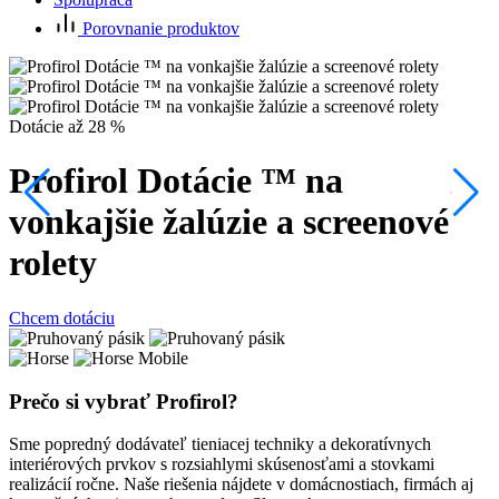
Porovnanie produktov
P
Dotácie až 28 %
Profirol Dotácie ™ na
C
vonkajšie žalúzie a screenové
rolety
Chcem dotáciu
Prečo si vybrať Profirol?
Sme popredný dodávateľ tieniacej techniky a dekoratívnych
interiérových prvkov s rozsiahlymi skúsenosťami a stovkami
realizácií ročne. Naše riešenia nájdete v domácnostiach, firmách aj