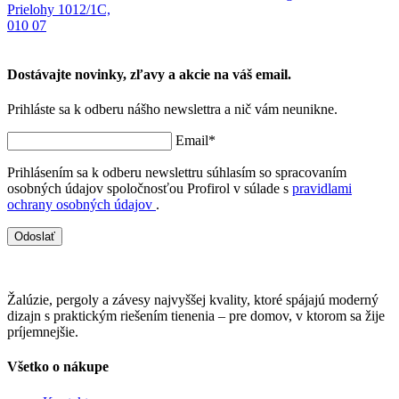
Prielohy 1012/1C,
010 07
Dostávajte novinky, zľavy a akcie na váš email.
Prihláste sa k odberu nášho newslettra a nič vám neunikne.
Email*
Prihlásením sa k odberu newslettru súhlasím so spracovaním
osobných údajov spoločnosťou Profirol v súlade s
pravidlami
ochrany osobných údajov
.
Odoslať
Žalúzie, pergoly a závesy najvyššej kvality, ktoré spájajú moderný
dizajn s praktickým riešením tienenia – pre domov, v ktorom sa žije
príjemnejšie.
Všetko o nákupe