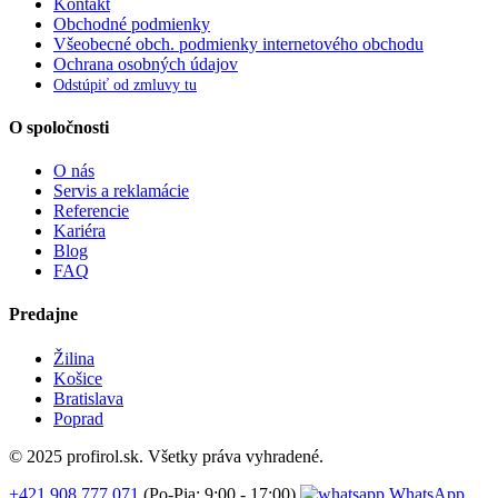
Kontakt
Obchodné podmienky
Všeobecné obch. podmienky internetového obchodu
Ochrana osobných údajov
Odstúpiť od zmluvy tu
O spoločnosti
O nás
Servis a reklamácie
Referencie
Kariéra
Blog
FAQ
Predajne
Žilina
Košice
Bratislava
Poprad
© 2025 profirol.sk. Všetky práva vyhradené.
+421 908 777 071
(Po-Pia: 9:00 - 17:00)
WhatsApp