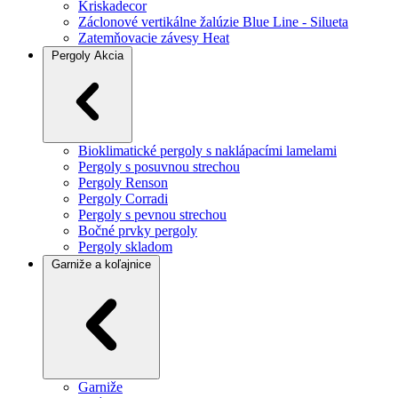
Kriskadecor
Záclonové vertikálne žalúzie Blue Line - Silueta
Zatemňovacie závesy Heat
Pergoly
Akcia
Bioklimatické pergoly s naklápacími lamelami
Pergoly s posuvnou strechou
Pergoly Renson
Pergoly Corradi
Pergoly s pevnou strechou
Bočné prvky pergoly
Pergoly skladom
Garniže a koľajnice
Garniže