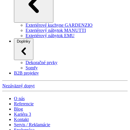
Exteriérové kuchyne GARDENZIO
Exteriérový nábytok MANUTTI
Exteriérový nábytok EMU
Doplnky
Dekoračné prvky
Somfy
B2B projekty
Nezáväzný dopyt
O nás
Referencie
Blog
Kariéra
3
Kontakt
Servis / Reklamácie
Spolupráca