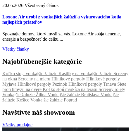
20.05.2026
Všeobecný článok
2
Loxone Air urobí z vonkajších žalúzií a vykurovacieho kotla
A
najlepších priateľov
p
Spoznajte domov, ktorý myslí za vás. Loxone Air spája tienenie,
Ž
energie a bezpečnosť do celku,...
s
Všetky články
Najobľúbenejšie kategórie
Koľko stoja vonkajšie žalúzie
Kastlíky na vonkajšie žalúzie
Screeny
na okná
Screeny na mieru
Hliníkové pergoly
Hliníkové pergoly
Myjava
Hliníkové pergoly Pezinok
Hliníkové pergoly Trnava
Siete
proti hmyzu na dvere
Koľko stojí markíza na terasu
Screeny rolety
Vonkajšie žalúzie Žilina
Vonkajšie žalúzie Bratislava
Vonkajšie
žalúzie Košice
Vonkajšie žalúzie Poprad
Navštívte náš showroom
Všetky predajne