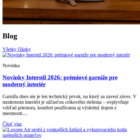
Blog
Všetky články
Novinka
Novinky Interstil 2026: prémiové garniže pre
moderný interiér
Garniža dnes nie je len technický prvok, na ktorý sa zavesí záves. V
modernom interiéri je súčasťou celkového riešenia – ovplyvňuje
vzhľad priestoru, komfort používania aj výsledný dojem z
miestnosti....
Čítať viac