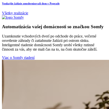
Vonkajšie žalúzie zmodernizovali dom v Poprade
M
Všetky realizácie
Automatizácia vašej domácnosti so značkou Somfy
Uzamknutie vchodových dverí po odchode do práce, večerné
osvetlenie záhrady či zatiahnutie žalúzii pri ostrom slnku.
Inteligentné riadenie domácnosti Somfy urobí všetky rutinné
činnosti za vás, aby ste mali čas na to, na čom skutočne záleží.
Viac o Somfy riadení