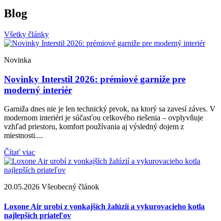
Blog
Všetky články
Novinka
Novinky Interstil 2026: prémiové garniže pre
moderný interiér
Garniža dnes nie je len technický prvok, na ktorý sa zavesí záves. V
modernom interiéri je súčasťou celkového riešenia – ovplyvňuje
vzhľad priestoru, komfort používania aj výsledný dojem z
miestnosti....
Čítať viac
20.05.2026
Všeobecný článok
2
Loxone Air urobí z vonkajších žalúzií a vykurovacieho kotla
A
najlepších priateľov
p