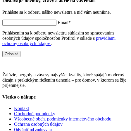
Dostávajte novinky, zľavy a akcie na váš email.
Prihláste sa k odberu nášho newslettra a nič vám neunikne.
Email*
Prihlásením sa k odberu newslettru súhlasím so spracovaním
osobných údajov spoločnosťou Profirol v súlade s
pravidlami
ochrany osobných údajov
.
Odoslať
Žalúzie, pergoly a závesy najvyššej kvality, ktoré spájajú moderný
dizajn s praktickým riešením tienenia – pre domov, v ktorom sa žije
príjemnejšie.
Všetko o nákupe
Kontakt
Obchodné podmienky
Všeobecné obch. podmienky internetového obchodu
Ochrana osobných údajov
Odstúpiť od zmluvy tu