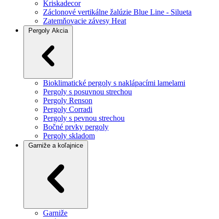
Kriskadecor
Záclonové vertikálne žalúzie Blue Line - Silueta
Zatemňovacie závesy Heat
Pergoly
Akcia
Bioklimatické pergoly s naklápacími lamelami
Pergoly s posuvnou strechou
Pergoly Renson
Pergoly Corradi
Pergoly s pevnou strechou
Bočné prvky pergoly
Pergoly skladom
Garniže a koľajnice
Garniže