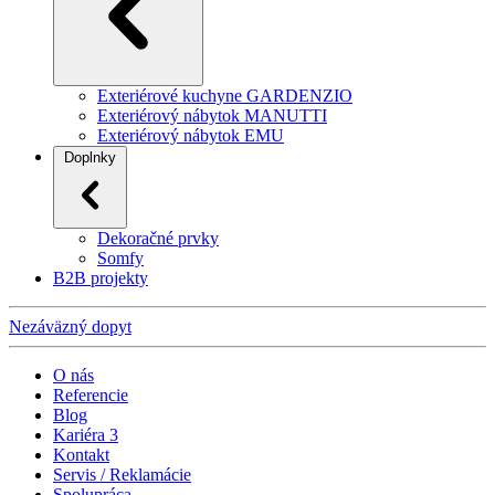
Exteriérové kuchyne GARDENZIO
Exteriérový nábytok MANUTTI
Exteriérový nábytok EMU
Doplnky
Dekoračné prvky
Somfy
B2B projekty
Nezáväzný dopyt
O nás
Referencie
Blog
Kariéra
3
Kontakt
Servis / Reklamácie
Spolupráca