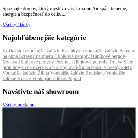
Spoznajte domov, ktorý myslí za vás. Loxone Air spája tienenie,
Ž
energie a bezpečnosť do celku,...
s
Všetky články
Najobľúbenejšie kategórie
Koľko stoja vonkajšie žalúzie
Kastlíky na vonkajšie žalúzie
Screeny
na okná
Screeny na mieru
Hliníkové pergoly
Hliníkové pergoly
Myjava
Hliníkové pergoly Pezinok
Hliníkové pergoly Trnava
Siete
proti hmyzu na dvere
Koľko stojí markíza na terasu
Screeny rolety
Vonkajšie žalúzie Žilina
Vonkajšie žalúzie Bratislava
Vonkajšie
žalúzie Košice
Vonkajšie žalúzie Poprad
Navštívte náš showroom
Všetky predajne
K