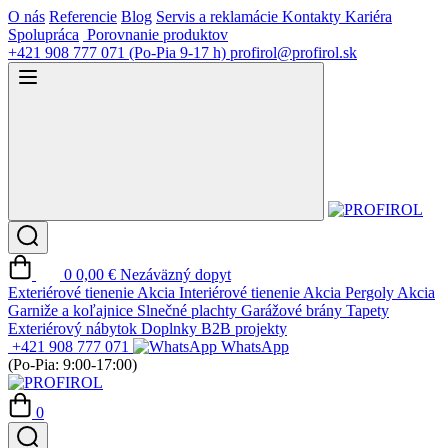
O nás
Referencie
Blog
Servis a reklamácie
Kontakty
Kariéra
Spolupráca
Porovnanie produktov
+421 908 777 071
(Po-Pia 9-17 h)
profirol@profirol.sk
0
0,00 €
Nezáväzný dopyt
Exteriérové tienenie
Akcia
Interiérové tienenie
Akcia
Pergoly
Akcia
Garniže a koľajnice
Slnečné plachty
Garážové brány
Tapety
Exteriérový nábytok
Doplnky
B2B projekty
+421 908 777 071
WhatsApp
(Po-Pia: 9:00-17:00)
0