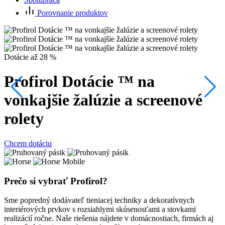
Porovnanie produktov
P
Dotácie až 28 %
Profirol Dotácie ™ na
C
vonkajšie žalúzie a screenové
rolety
Chcem dotáciu
Prečo si vybrať Profirol?
Sme popredný dodávateľ tieniacej techniky a dekoratívnych
interiérových prvkov s rozsiahlymi skúsenosťami a stovkami
realizácií ročne. Naše riešenia nájdete v domácnostiach, firmách aj