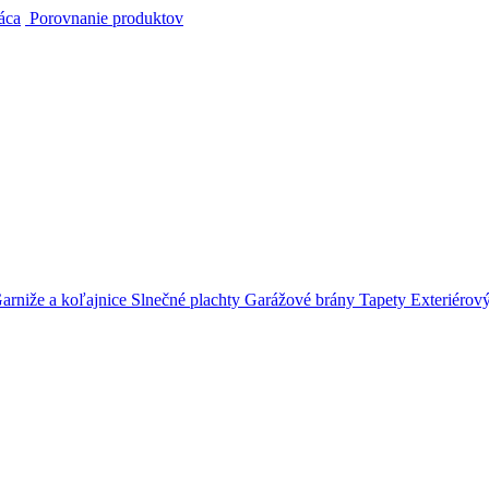
áca
Porovnanie produktov
arniže a koľajnice
Slnečné plachty
Garážové brány
Tapety
Exteriérov