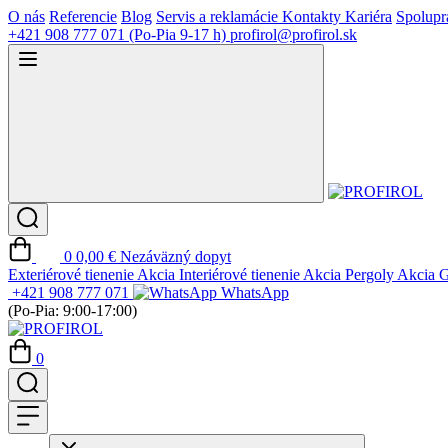
O nás
Referencie
Blog
Servis a reklamácie
Kontakty
Kariéra
Spolupr
+421 908 777 071
(Po-Pia 9-17 h)
profirol@profirol.sk
0
0,00 €
Nezáväzný dopyt
Exteriérové tienenie
Akcia
Interiérové tienenie
Akcia
Pergoly
Akcia
G
+421 908 777 071
WhatsApp
(Po-Pia: 9:00-17:00)
0