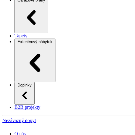
Garážové brány
Tapety
Exteriérový nábytok
Doplnky
B2B projekty
Nezáväzný dopyt
O nás