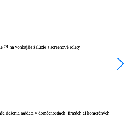
P
C
aše riešenia nájdete v domácnostiach, firmách aj komerčných