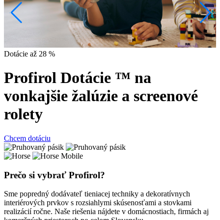
Dotácie až 28 %
Profirol Dotácie ™ na
vonkajšie žalúzie a screenové
rolety
Chcem dotáciu
Prečo si vybrať Profirol?
Sme popredný dodávateľ tieniacej techniky a dekoratívnych
interiérových prvkov s rozsiahlymi skúsenosťami a stovkami
realizácií ročne. Naše riešenia nájdete v domácnostiach, firmách aj