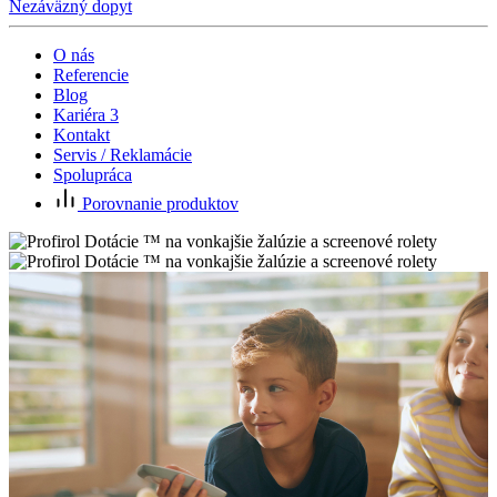
Nezáväzný dopyt
O nás
Referencie
Blog
Kariéra
3
Kontakt
Servis / Reklamácie
Spolupráca
Porovnanie produktov
P
C