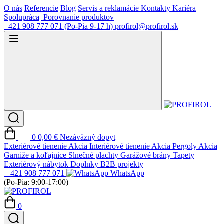
O nás
Referencie
Blog
Servis a reklamácie
Kontakty
Kariéra
Spolupráca
Porovnanie produktov
+421 908 777 071
(Po-Pia 9-17 h)
profirol@profirol.sk
0
0,00 €
Nezáväzný dopyt
Exteriérové tienenie
Akcia
Interiérové tienenie
Akcia
Pergoly
Akcia
Garniže a koľajnice
Slnečné plachty
Garážové brány
Tapety
Exteriérový nábytok
Doplnky
B2B projekty
+421 908 777 071
WhatsApp
(Po-Pia: 9:00-17:00)
0