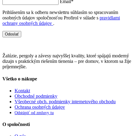
Email*
Prihlásením sa k odberu newslettru súhlasím so spracovaním
osobných údajov spoločnosťou Profirol v súlade s
pravidlami
ochrany osobných údajov
.
Odoslať
Žalúzie, pergoly a závesy najvyššej kvality, ktoré spájajú moderný
dizajn s praktickým riešením tienenia – pre domov, v ktorom sa žije
príjemnejšie.
Všetko o nákupe
Kontakt
Obchodné podmienky
Všeobecné obch. podmienky internetového obchodu
Ochrana osobných údajov
Odstúpiť od zmluvy tu
O spoločnosti