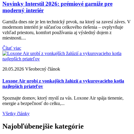
Novinky Interstil 2026: prémiové garniže pre
moderný interiér
Garniža dnes nie je len technický prvok, na ktorý sa zavesí záves. V
modernom interiéri je súčasťou celkového riešenia – ovplyvňuje
vzhľad priestoru, komfort používania aj výsledný dojem z
miestnosti....
Čítať viac
20.05.2026
Všeobecný článok
2
Loxone Air urobí z vonkajších žalúzií a vykurovacieho kotla
A
najlepších priateľov
p
Spoznajte domov, ktorý myslí za vás. Loxone Air spája tienenie,
Ž
energie a bezpečnosť do celku,...
s
Všetky články
Najobľúbenejšie kategórie