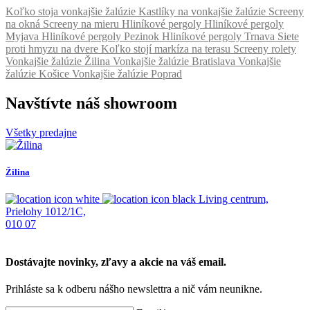
Koľko stoja vonkajšie žalúzie
Kastlíky na vonkajšie žalúzie
Screeny
na okná
Screeny na mieru
Hliníkové pergoly
Hliníkové pergoly
Myjava
Hliníkové pergoly Pezinok
Hliníkové pergoly Trnava
Siete
proti hmyzu na dvere
Koľko stojí markíza na terasu
Screeny rolety
Vonkajšie žalúzie Žilina
Vonkajšie žalúzie Bratislava
Vonkajšie
žalúzie Košice
Vonkajšie žalúzie Poprad
Navštívte náš showroom
Všetky predajne
Žilina
K
Living centrum,
Prielohy 1012/1C,
J
010 07
0
Dostávajte novinky, zľavy a akcie na váš email.
Prihláste sa k odberu nášho newslettra a nič vám neunikne.