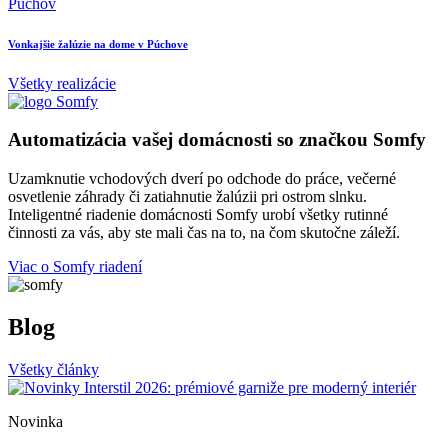
Púchov
P
Vonkajšie žalúzie na dome v Púchove
D
Všetky realizácie
Automatizácia vašej domácnosti so značkou Somfy
Uzamknutie vchodových dverí po odchode do práce, večerné
osvetlenie záhrady či zatiahnutie žalúzii pri ostrom slnku.
Inteligentné riadenie domácnosti Somfy urobí všetky rutinné
činnosti za vás, aby ste mali čas na to, na čom skutočne záleží.
Viac o Somfy riadení
Blog
Všetky články
Novinka