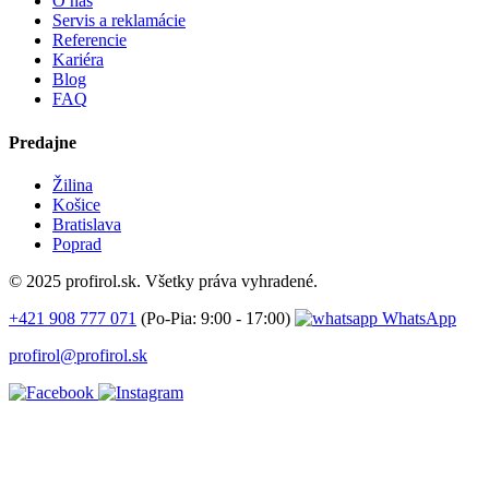
O nás
Servis a reklamácie
Referencie
Kariéra
Blog
FAQ
Predajne
Žilina
Košice
Bratislava
Poprad
© 2025 profirol.sk. Všetky práva vyhradené.
+421 908 777 071
(Po-Pia: 9:00 - 17:00)
WhatsApp
profirol@profirol.sk