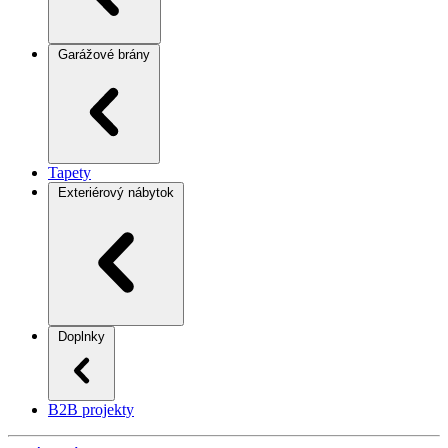
Garážové brány
Tapety
Exteriérový nábytok
Doplnky
B2B projekty