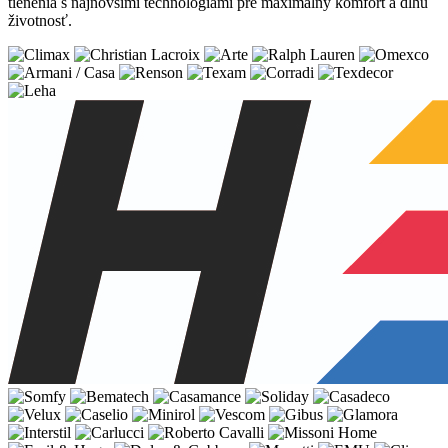
tienenia s najnovšími technológiami pre maximálny komfort a dlhú
životnosť.