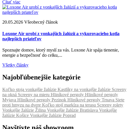
Čítať viac
20.05.2026
Všeobecný článok
2
Loxone Air urobí z vonkajších žalúzií a vykurovacieho kotla
A
najlepších priateľov
p
Spoznajte domov, ktorý myslí za vás. Loxone Air spája tienenie,
Ž
energie a bezpečnosť do celku,...
s
Všetky články
Najobľúbenejšie kategórie
Koľko stoja vonkajšie žalúzie
Kastlíky na vonkajšie žalúzie
Screeny
na okná
Screeny na mieru
Hliníkové pergoly
Hliníkové pergoly
Myjava
Hliníkové pergoly Pezinok
Hliníkové pergoly Trnava
Siete
proti hmyzu na dvere
Koľko stojí markíza na terasu
Screeny rolety
Vonkajšie žalúzie Žilina
Vonkajšie žalúzie Bratislava
Vonkajšie
žalúzie Košice
Vonkajšie žalúzie Poprad
Navštívte náš showroom