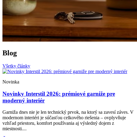
Blog
Všetky články
Novinka
Novinky Interstil 2026: prémiové garniže pre
moderný interiér
Garniža dnes nie je len technický prvok, na ktorý sa zavesí záves. V
modernom interiéri je súčasťou celkového riešenia – ovplyvňuje
vzhľad priestoru, komfort používania aj výsledný dojem z
miestnosti....