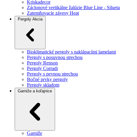
Kriskadecor
Záclonové vertikálne žalúzie Blue Line - Silueta
Zatemňovacie závesy Heat
Pergoly
Akcia
Bioklimatické pergoly s naklápacími lamelami
Pergoly s posuvnou strechou
Pergoly Renson
Pergoly Corradi
Pergoly s pevnou strechou
Bočné prvky pergoly
Pergoly skladom
Garniže a koľajnice
Garniže