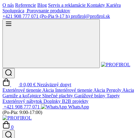
O nás
Referencie
Blog
Servis a reklamácie
Kontakty
Kariéra
Spolupráca
Porovnanie produktov
+421 908 777 071
(Po-Pia 9-17 h)
profirol@profirol.sk
0
0,00 €
Nezáväzný dopyt
Exteriérové tienenie
Akcia
Interiérové tienenie
Akcia
Pergoly
Akcia
Garniže a koľajnice
Slnečné plachty
Garážové brány
Tapety
Exteriérový nábytok
Doplnky
B2B projekty
+421 908 777 071
WhatsApp
(Po-Pia: 9:00-17:00)
0