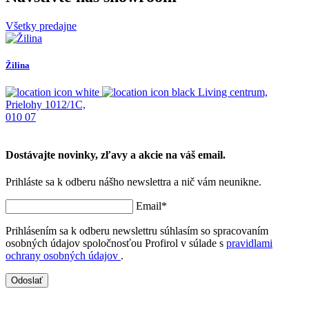
Všetky predajne
Žilina
K
Living centrum,
Prielohy 1012/1C,
J
010 07
0
Dostávajte novinky, zľavy a akcie na váš email.
Prihláste sa k odberu nášho newslettra a nič vám neunikne.
Email*
Prihlásením sa k odberu newslettru súhlasím so spracovaním
osobných údajov spoločnosťou Profirol v súlade s
pravidlami
ochrany osobných údajov
.
Odoslať