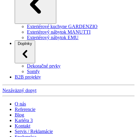
Exteriérové kuchyne GARDENZIO
Exteriérový nábytok MANUTTI
Exteriérový nábytok EMU
Doplnky
Dekoračné prvky
Somfy
B2B projekty
Nezáväzný dopyt
O nás
Referencie
Blog
Kariéra
3
Kontakt
Servis / Reklamácie
Spolupráca