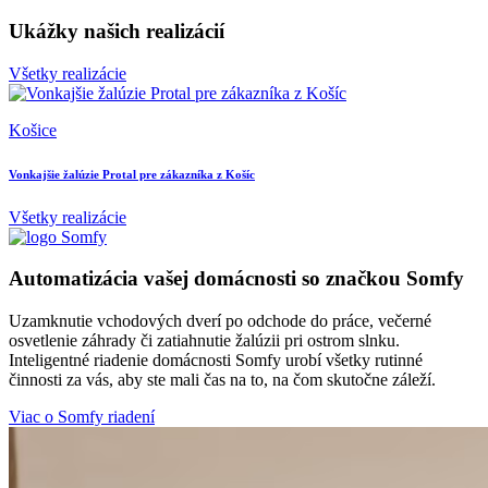
Ukážky našich realizácií
Všetky realizácie
Košice
B
Vonkajšie žalúzie Protal pre zákazníka z Košíc
B
Všetky realizácie
Automatizácia vašej domácnosti so značkou Somfy
Uzamknutie vchodových dverí po odchode do práce, večerné
osvetlenie záhrady či zatiahnutie žalúzii pri ostrom slnku.
Inteligentné riadenie domácnosti Somfy urobí všetky rutinné
činnosti za vás, aby ste mali čas na to, na čom skutočne záleží.
Viac o Somfy riadení