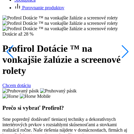
Porovnanie produktov
P
Dotácie až 28 %
Profirol Dotácie ™ na
C
vonkajšie žalúzie a screenové
rolety
Chcem dotáciu
Prečo si vybrať Profirol?
Sme popredný dodávateľ tieniacej techniky a dekoratívnych
interiérových prvkov s rozsiahlymi skúsenosťami a stovkami
realizácií ročne. Naše riešenia nájdete v domácnostiach, firmách aj