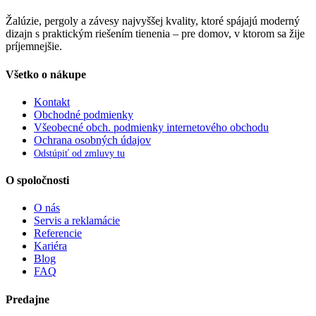
Žalúzie, pergoly a závesy najvyššej kvality, ktoré spájajú moderný
dizajn s praktickým riešením tienenia – pre domov, v ktorom sa žije
príjemnejšie.
Všetko o nákupe
Kontakt
Obchodné podmienky
Všeobecné obch. podmienky internetového obchodu
Ochrana osobných údajov
Odstúpiť od zmluvy tu
O spoločnosti
O nás
Servis a reklamácie
Referencie
Kariéra
Blog
FAQ
Predajne