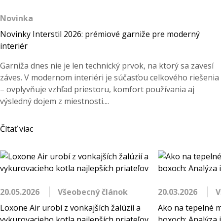
Novinka
Novinky Interstil 2026: prémiové garniže pre moderný
interiér
Garniža dnes nie je len technický prvok, na ktorý sa zavesí
záves. V modernom interiéri je súčasťou celkového riešenia
– ovplyvňuje vzhľad priestoru, komfort používania aj
výsledný dojem z miestnosti....
Čítať viac
20.05.2026
Všeobecný článok
20.03.2026
V
Loxone Air urobí z vonkajších žalúzií a
Ako na tepelné m
vykurovacieho kotla najlepších priateľov
boxoch: Analýza i