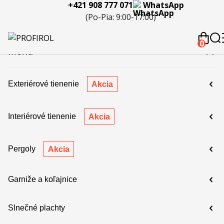
+421 908 777 071
WhatsApp
eferencie
Blog
Servis a
Kontakty
Kariéra
Spolupráca
Porov
(Po-Pia: 9:00-17:00)
reklamácie
produ
 908 777 071
0
Menu
Exteriérové tienenie
Akcia
Interiérové tienenie
Akcia
Pergoly
Akcia
Garniže a koľajnice
Slnečné plachty