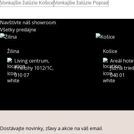
Vonkajšie žalúzie Košice
Vonkajšie žalúzie Poprad
Navštívte náš showroom
Všetky predajne
Žilina
Košice
Living centrum,
Areál hote
Prielohy 1012/1C,
Južná trie
010 07
040 01
Dostávajte novinky, zľavy a akcie na váš email.