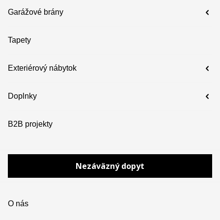
Garážové brány
Tapety
Exteriérový nábytok
Doplnky
B2B projekty
Nezáväzný dopyt
O nás