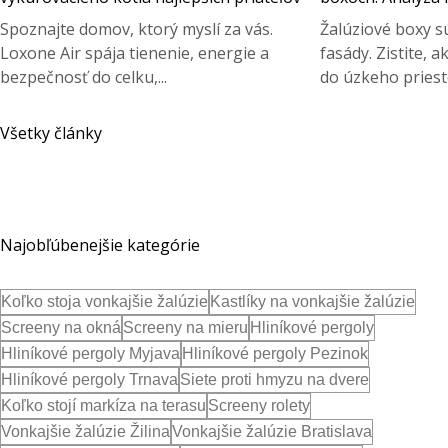
Spoznajte domov, ktorý myslí za vás.
Žalúziové boxy s
Loxone Air spája tienenie, energie a
fasády. Zistite, 
bezpečnosť do celku,...
do úzkeho priest
Všetky články
Najobľúbenejšie kategórie
Koľko stoja vonkajšie žalúzie
Kastlíky na vonkajšie žalúzie
Screeny na okná
Screeny na mieru
Hliníkové pergoly
Hliníkové pergoly Myjava
Hliníkové pergoly Pezinok
Hliníkové pergoly Trnava
Siete proti hmyzu na dvere
Koľko stojí markíza na terasu
Screeny rolety
Vonkajšie žalúzie Žilina
Vonkajšie žalúzie Bratislava